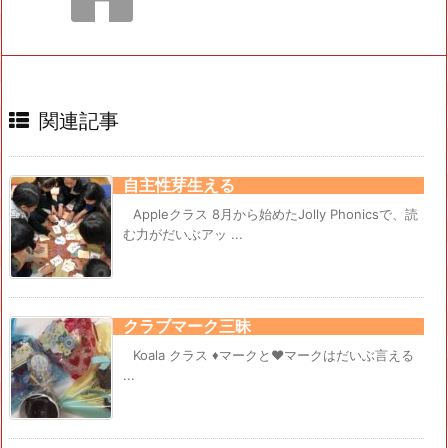
関連記事
自主性芽生える
Appleクラス 8月から始めたJolly Phonicsで、読
む力がだいぶアッ ...
クラブマーク三昧
Koala クラス ♦マークと♥マークはだいぶ言える
...