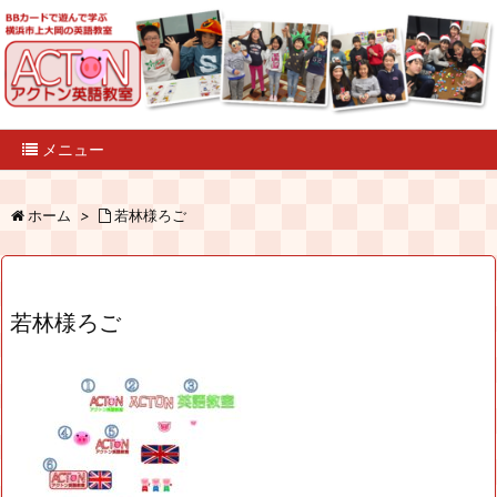
メニュー
ホーム
>
若林様ろご
若林様ろご