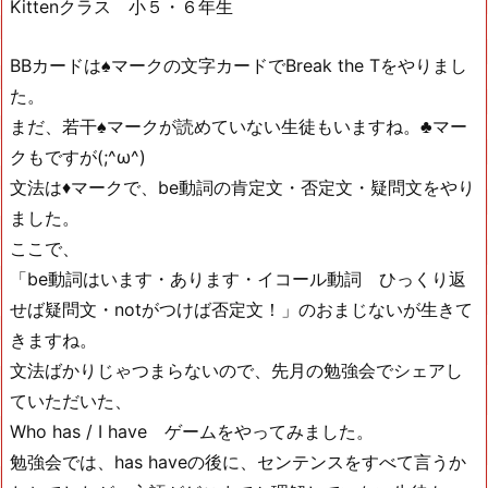
Kittenクラス 小５・６年生
BBカードは♠マークの文字カードでBreak the Tをやりまし
た。
まだ、若干♠マークが読めていない生徒もいますね。♣マー
クもですが(;^ω^)
文法は♦マークで、be動詞の肯定文・否定文・疑問文をやり
ました。
ここで、
「be動詞はいます・あります・イコール動詞 ひっくり返
せば疑問文・notがつけば否定文！」のおまじないが生きて
きますね。
文法ばかりじゃつまらないので、先月の勉強会でシェアし
ていただいた、
Who has / I have ゲームをやってみました。
勉強会では、has haveの後に、センテンスをすべて言うか