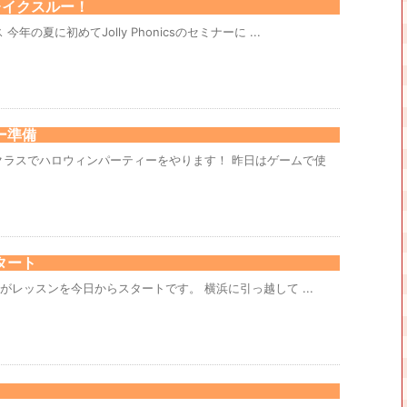
 でブレイクスルー！
の夏に初めてJolly Phonicsのセミナーに ...
ー準備
クラスでハロウィンパーティーをやります！ 昨日はゲームで使
タート
君がレッスンを今日からスタートです。 横浜に引っ越して ...