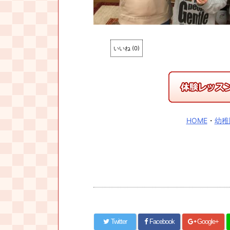
いいね
(
0
)
HOME
・
幼稚
Twitter
Facebook
Google+