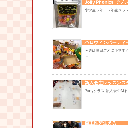
Jolly Phonics
小学生５年・６年生クラス 今年
ハロウィンパーティ
今週は曜日ごとに小学生
...
新入会生レッスンス
Ponyクラス 新入会のＭ
自主性芽生える