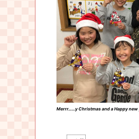
Merrr……y Christmas and a Happy new y