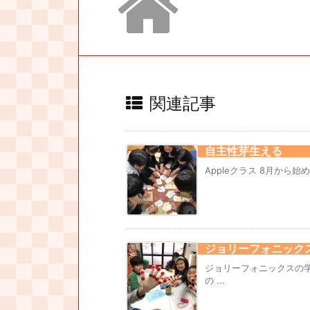
関連記事
自主性芽生える
Appleクラス 8月から始めた
ジョリーフォニック
ジョリーフォニックスの
の ...