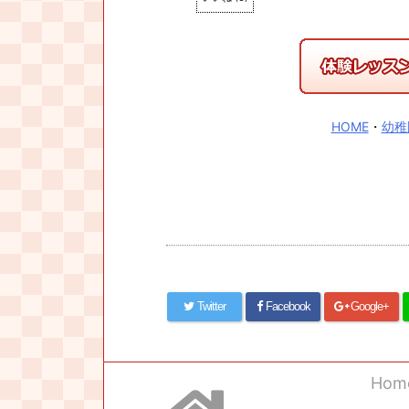
HOME
・
幼稚
Twitter
Facebook
Google+
Hom