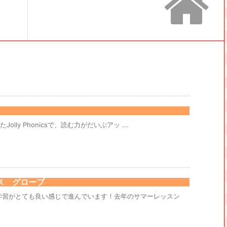
Jolly Phonicsで、読む力がだいぶアッ ...
ス グローブ
学習がとても良い感じで進んでいます！去年のサマーレッスン