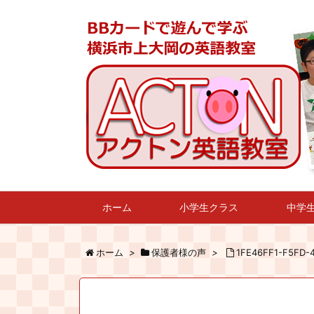
ホーム
小学生クラス
中学
ホーム
>
保護者様の声
>
1FE46FF1-F5FD-