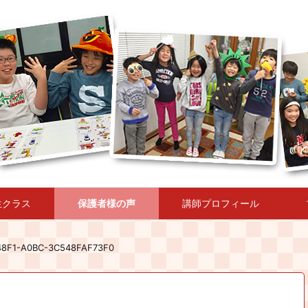
生クラス
保護者様の声
講師プロフィール
48F1-A0BC-3C548FAF73F0