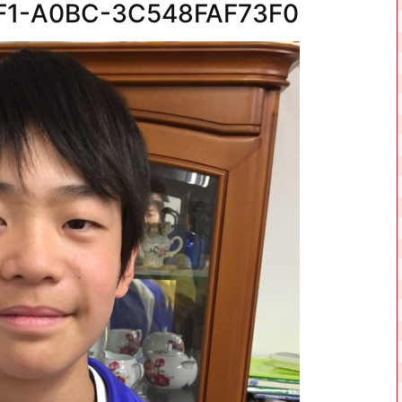
8F1-A0BC-3C548FAF73F0