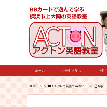
ホーム
小学生クラス
中学
ホーム
>
ACTONで英語でAction！
>
top