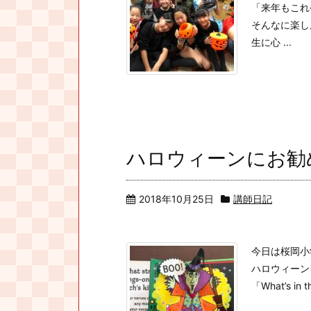
「来年もこれや
そんなに楽し
生に心 ...
ハロウィーンにお勧
2018年10月25日
講師日記
今日は桜岡小
ハロウィーン
「What’s in