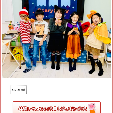
いいね
(
0
)